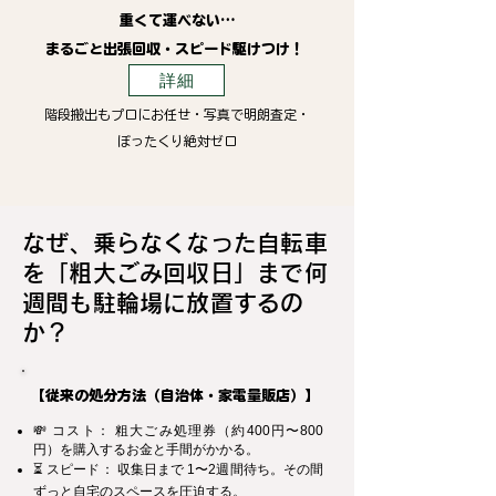
重くて運べない…
まるごと出張回収・スピード駆けつけ！
詳細
階段搬出もプロにお任せ・写真で明朗査定・
ぼったくり絶対ゼロ
なぜ、乗らなくなった自転車
を「粗大ごみ回収日」まで何
週間も駐輪場に放置するの
か？
【従来の処分方法（自治体・家電量販店）】
💸 コスト： 粗大ごみ処理券（約400円〜800
円）を購入するお金と手間がかかる。
⏳ スピード： 収集日まで 1〜2週間待ち。その間
ずっと自宅のスペースを圧迫する。