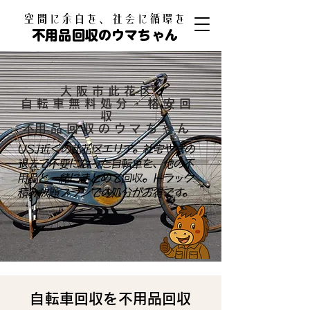
​空間に余白を、社会に循環を
不用品回収のウマちゃん
大阪市此花区
自転車無料処分・格安回
収
​不用品回収のウマちゃん
USJ近くの此花区エリア。社宅や寮の
退去で不要になった自転車を、他の不
用品と一緒にまとめて回収。トラック
積み放題プランでの処分がお得です。
自転車回収を不用品回収