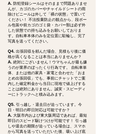
A.
防犯登録シールはそのままで問題ありませ
んが、カゴのカバーやチャイルドシートの雨
除けビニールは外して「裸の状態」で置いて
ください！ 不法投棄防止の観点から、段ボー
ル包装や前カゴのゴミ袋・カバー類は必ず外
した状態での持ち込みをお願いしておりま
す。自転車本体のみを定位置に駐輪し、完了
写真を送ってください。
Q4.
出張回収を頼んだ場合、見積もり後に価
格が高くなることは本当にありませんか？
A.
絶対にございません！ウマちゃんが最も嫌
うのが業界のぼったくり行為です。 自転車単
体、または他の家具・家電と合わせた「おま
とめ出張回収」でも、事前にチャットでご案
内した確定料金から当日に現地で値上げする
ことは絶対にありません。誠実・スピーディ
ーにトラックへと積み込みます。
Q5.
引っ越し・退去日が迫っています。今
日・明日の即日対応は可能ですか？
A.
大阪市内および東大阪周辺であれば、最短
即日のスピード駆けつけが可能です！ 引っ越
しや退去の期限が迫っている場合は、スマホ
から写真を送っていただいた後、吸い上げ底