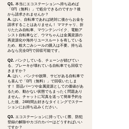
Q1.
本当にエコステーションへ持ち込めば
「0円（無料）」で処分できるのですか？後
から請求されませんか？
A.
はい、自転車であれば絶対に後からお金を
請求することはありません！ ママチャリ、折
りたたみ自転車、マウンテンバイク、電動ア
シスト自転車など、ウマちゃんは金属資源の
再資源化や海外リユースルートを有している
ため、粗大ごみシールの購入は不要。持ち込
みなら完全0円で回収可能です。
Q2.
パンクしている、チェーンが錆びてい
る、ブレーキが壊れている自転車でも回収で
きますか？
A.
はい、パンクや故障、サビがある自転車で
も喜んで「0円（無料）」で回収いたしま
す！ 部品パーツや金属資源としての価値があ
るため、動かない状態でもまったく問題あり
ません。チャットに写真を送って簡単予約を
した後、24時間お好きなタイミングでステー
ションにお持ち込みください。
Q3.
エコステーションに持っていく際、防犯
登録の解除やカゴのカバーはどうすればいい
ですか？