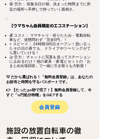
😩 労力： 収集当日の朝、決まった時間までに所
定の場所へ手押しで持っていく面倒さ。
【ウマちゃん会員限定のエコステーション】
💰 コスト： ママチャリ・折りたたみ・電動自転
車など、状態問わず「完全0円」！
⚡ スピード： 24時間365日オープン！思い立っ
たその日の夜でも、ドライブやツーリングがて
ら置いていける！
🤝 労力： チャットに写真を送ってステーション
に止めるだけ！他の家具・家電とセットの「お
まとめ出張回収」で一緒に引き取りも大歓迎！
💡 だから選ばれる！「無料会員登録」は、あなたの
お財布と時間を守るパスポートです。
👉 【たった30秒で完了！】無料会員登録して、今
すぐ「0円処分特権」をGETする
会員登録
施設の放置自転車の徹