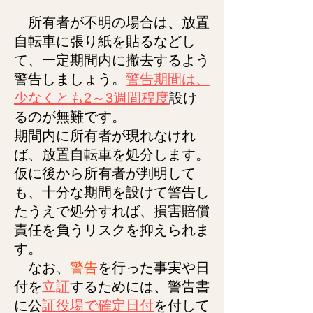
所有者が不明の場合は、放置
自転車に張り紙を貼るなどし
て、一定期間内に撤去するよう
警告しましょう。
警告期間は、
少なくとも2～3週間程度
設け
るのが無難です。
期間内に所有者が現れなけれ
ば、放置自転車を処分します。
仮に後から所有者が判明して
も、十分な期間を設けて警告し
たうえで処分すれば、損害賠償
責任を負うリスクを抑えられま
す。
なお、
警告
を行った事実や日
付を
立証
するためには、警告書
に公
証役場で確定日付
を付して