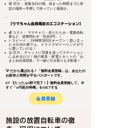
😩 労力： 収集当日の朝、決まった時間までに所
定の場所へ手押しで持っていく面倒さ。
【ウマちゃん会員限定のエコステーション】
💰 コスト： ママチャリ・折りたたみ・電動自転
車など、状態問わず「完全0円」！
⚡ スピード： 24時間365日オープン！思い立っ
たその日の夜でも、ドライブやツーリングがて
ら置いていける！
🤝 労力： チャットに写真を送ってステーション
に止めるだけ！他の家具・家電とセットの「お
まとめ出張回収」で一緒に引き取りも大歓迎！
💡 だから選ばれる！「無料会員登録」は、あなたの
お財布と時間を守るパスポートです。
👉 【たった30秒で完了！】無料会員登録して、今
すぐ「0円処分特権」をGETする
会員登録
施設の放置自転車の徹