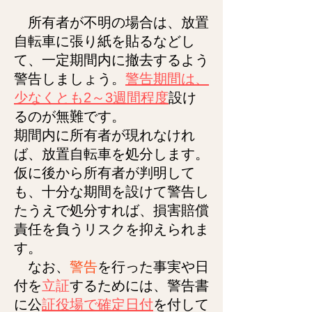
所有者が不明の場合は、放置
自転車に張り紙を貼るなどし
て、一定期間内に撤去するよう
警告しましょう。
警告期間は、
少なくとも2～3週間程度
設け
るのが無難です。
期間内に所有者が現れなけれ
ば、放置自転車を処分します。
仮に後から所有者が判明して
も、十分な期間を設けて警告し
たうえで処分すれば、損害賠償
責任を負うリスクを抑えられま
す。
なお、
警告
を行った事実や日
付を
立証
するためには、警告書
に公
証役場で確定日付
を付して