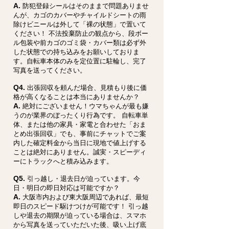
A.
防犯登録シールはそのままで問題ありませ
んが、カゴのカバーやチャイルドシートの雨
除けビニールは外して「裸の状態」で置いて
ください！ 不法投棄防止の観点から、段ボー
ル包装や前カゴのゴミ袋・カバー類は必ず外
した状態での持ち込みをお願いしておりま
す。自転車本体のみを定位置に駐輪し、完了
写真を送ってください。
Q4.
出張回収を頼んだ場合、見積もり後に価
格が高くなることは本当にありませんか？
A.
絶対にございません！ウマちゃんが最も嫌
うのが業界のぼったくり行為です。 自転車単
体、または他の家具・家電と合わせた「おま
とめ出張回収」でも、事前にチャットでご案
内した確定料金から当日に現地で値上げする
ことは絶対にありません。誠実・スピーディ
ーにトラックへと積み込みます。
Q5.
引っ越し・退去日が迫っています。今
日・明日の即日対応は可能ですか？
A.
大阪市内および東大阪周辺であれば、最短
即日のスピード駆けつけが可能です！ 引っ越
しや退去の期限が迫っている場合は、スマホ
から写真を送っていただいた後、吸い上げ底