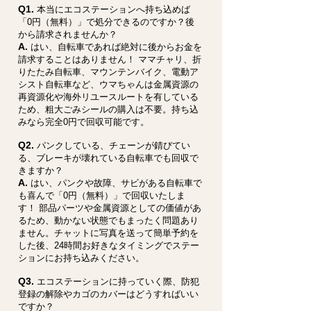
Q1.
本当にエコステーションへ持ち込めば
「0円（無料）」で処分できるのですか？後
から請求されませんか？
A.
はい、自転車であれば絶対に後からお金を
請求することはありません！ ママチャリ、折
りたたみ自転車、マウンテンバイク、電動ア
シスト自転車など、ウマちゃんは金属資源の
再資源化や海外リユースルートを有している
ため、粗大ごみシールの購入は不要。持ち込
みなら完全0円で回収可能です。
Q2.
パンクしている、チェーンが錆びてい
る、ブレーキが壊れている自転車でも回収で
きますか？
A.
はい、パンクや故障、サビがある自転車で
も喜んで「0円（無料）」で回収いたしま
す！ 部品パーツや金属資源としての価値があ
るため、動かない状態でもまったく問題あり
ません。チャットに写真を送って簡単予約を
した後、24時間お好きなタイミングでステー
ションにお持ち込みください。
Q3.
エコステーションに持っていく際、防犯
登録の解除やカゴのカバーはどうすればいい
ですか？