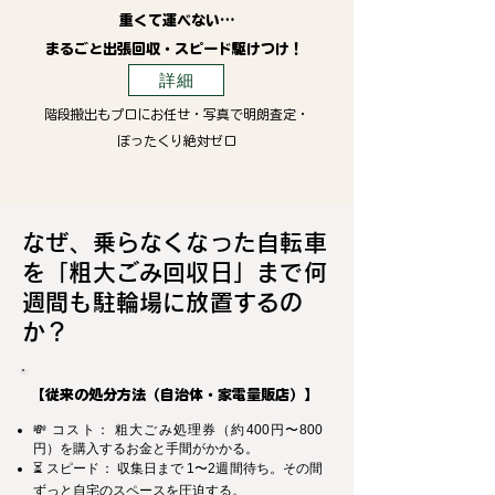
重くて運べない…
まるごと出張回収・スピード駆けつけ！
詳細
階段搬出もプロにお任せ・写真で明朗査定・
ぼったくり絶対ゼロ
なぜ、乗らなくなった自転車
を「粗大ごみ回収日」まで何
週間も駐輪場に放置するの
か？
【従来の処分方法（自治体・家電量販店）】
💸 コスト： 粗大ごみ処理券（約400円〜800
円）を購入するお金と手間がかかる。
⏳ スピード： 収集日まで 1〜2週間待ち。その間
ずっと自宅のスペースを圧迫する。