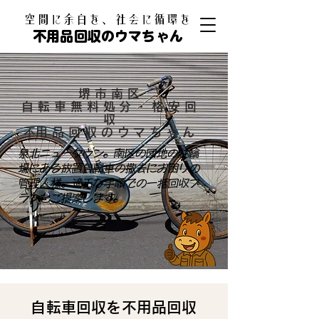
​空間に余白を、社会に循環を
不用品回収のウマちゃん
堺市南区
自転車無料処分・格安回
収
​不用品回収のウマちゃん
泉北ニュータウン。南区の団地の駐輪
場にある放置自転車の撤去にお困りの
管理人様。適正な手順での一括回収プ
ランをご提案します。
自転車回収を不用品回収