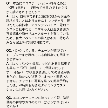
Q1.
本当にエコステーションへ持ち込めば
「0円（無料）」で処分できるのですか？後
から請求されませんか？
A.
はい、自転車であれば絶対に後からお金を
請求することはありません！ ママチャリ、折
りたたみ自転車、マウンテンバイク、電動ア
シスト自転車など、ウマちゃんは金属資源の
再資源化や海外リユースルートを有している
ため、粗大ごみシールの購入は不要。持ち込
みなら完全0円で回収可能です。
Q2.
パンクしている、チェーンが錆びてい
る、ブレーキが壊れている自転車でも回収で
きますか？
A.
はい、パンクや故障、サビがある自転車で
も喜んで「0円（無料）」で回収いたしま
す！ 部品パーツや金属資源としての価値があ
るため、動かない状態でもまったく問題あり
ません。チャットに写真を送って簡単予約を
した後、24時間お好きなタイミングでステー
ションにお持ち込みください。
Q3.
エコステーションに持っていく際、防犯
登録の解除やカゴのカバーはどうすればいい
ですか？