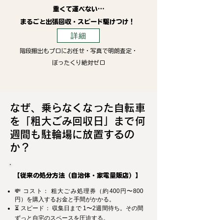
重くて運べない…
まるごと出張回収・スピード駆けつけ！
詳細
階段搬出もプロにお任せ・写真で明朗査定・
ぼったくり絶対ゼロ
なぜ、乗らなくなった自転車
を「粗大ごみ回収日」まで何
週間も駐輪場に放置するの
か？
【従来の処分方法（自治体・家電量販店）】
💸 コスト： 粗大ごみ処理券（約400円〜800
円）を購入するお金と手間がかかる。
⏳ スピード： 収集日まで 1〜2週間待ち。その間
ずっと自宅のスペースを圧迫する。