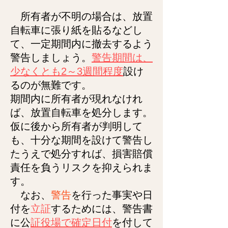
所有者が不明の場合は、放置
自転車に張り紙を貼るなどし
て、一定期間内に撤去するよう
警告しましょう。
警告期間は、
少なくとも2～3週間程度
設け
るのが無難です。
期間内に所有者が現れなけれ
ば、放置自転車を処分します。
仮に後から所有者が判明して
も、十分な期間を設けて警告し
たうえで処分すれば、損害賠償
責任を負うリスクを抑えられま
す。
なお、
警告
を行った事実や日
付を
立証
するためには、警告書
に公
証役場で確定日付
を付して