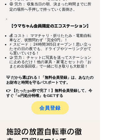
😩 労力： 収集当日の朝、決まった時間までに所
定の場所へ手押しで持っていく面倒さ。
【ウマちゃん会員限定のエコステーション】
💰 コスト： ママチャリ・折りたたみ・電動自転
車など、状態問わず「完全0円」！
⚡ スピード： 24時間365日オープン！思い立っ
たその日の夜でも、ドライブやツーリングがて
ら置いていける！
🤝 労力： チャットに写真を送ってステーション
に止めるだけ！他の家具・家電とセットの「お
まとめ出張回収」で一緒に引き取りも大歓迎！
💡 だから選ばれる！「無料会員登録」は、あなたの
お財布と時間を守るパスポートです。
👉 【たった30秒で完了！】無料会員登録して、今
すぐ「0円処分特権」をGETする
会員登録
施設の放置自転車の徹