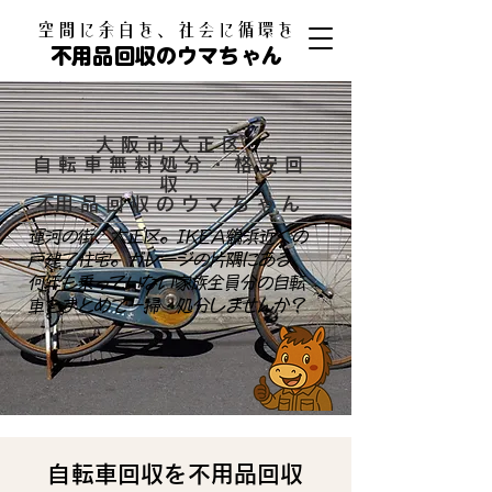
​空間に余白を、社会に循環を
不用品回収のウマちゃん
大阪市大正区
自転車無料処分・格安回
収
​不用品回収のウマちゃん
運河の街、大正区。IKEA鶴浜近くの
戸建て住宅。ガレージの片隅にある、
何年も乗っていない家族全員分の自転
車をまとめて一掃・処分しませんか？
自転車回収を不用品回収