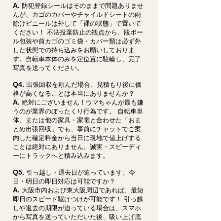
A.
防犯登録シールはそのままで問題ありませ
んが、カゴのカバーやチャイルドシートの雨
除けビニールは外して「裸の状態」で置いて
ください！ 不法投棄防止の観点から、段ボー
ル包装や前カゴのゴミ袋・カバー類は必ず外
した状態での持ち込みをお願いしておりま
す。自転車本体のみを定位置に駐輪し、完了
写真を送ってください。
Q4.
出張回収を頼んだ場合、見積もり後に価
格が高くなることは本当にありませんか？
A.
絶対にございません！ウマちゃんが最も嫌
うのが業界のぼったくり行為です。 自転車単
体、または他の家具・家電と合わせた「おま
とめ出張回収」でも、事前にチャットでご案
内した確定料金から当日に現地で値上げする
ことは絶対にありません。誠実・スピーディ
ーにトラックへと積み込みます。
Q5.
引っ越し・退去日が迫っています。今
日・明日の即日対応は可能ですか？
A.
大阪市内および東大阪周辺であれば、最短
即日のスピード駆けつけが可能です！ 引っ越
しや退去の期限が迫っている場合は、スマホ
から写真を送っていただいた後、吸い上げ底