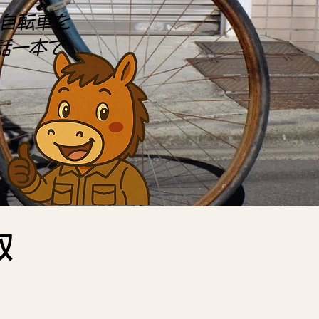
自転車を
話一本で
収