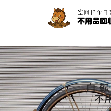
​空間に余
不用品回
自
​