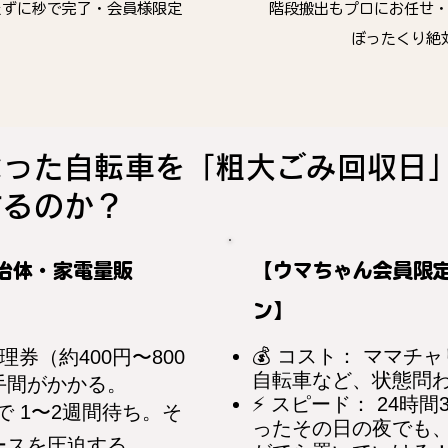
たずに秒で完了・会員様限定
階段搬出もプロにお任せ
ぼったくり絶
なった自転車を「粗大ごみ回収日
するのか？
治体・家電量販
【ウマちゃん会員限
ン】
💰 コスト： ママチ
理券（約400円〜800
自転車など、状態問わ
手間がかかる。
⚡ スピード： 24時
で 1〜2週間待ち。そ
ったその日の夜でも
ースを圧迫する。