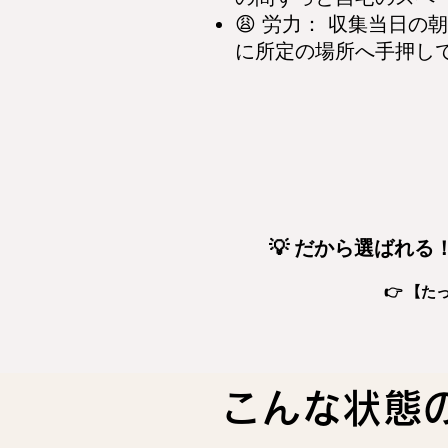
😩 労力： 収集当日
に所定の場所へ手押し
💡 だから選ばれ
👉 【
こんな状態