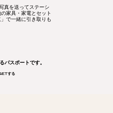
！
に写真を送ってステーシ
他の家具・家電とセット
収」で一緒に引き取りも
守るパスポートです。
GETする
す。