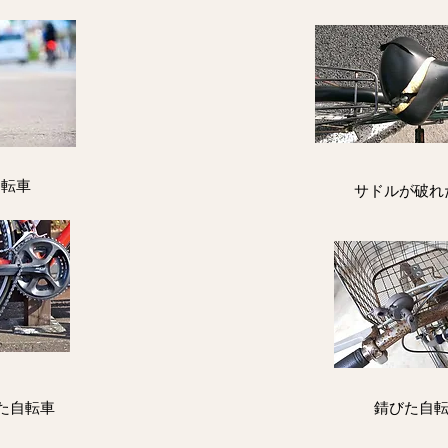
自転車
サドルが破れ
た自転車
錆びた自