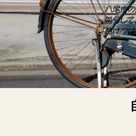
八尾市の
処分して
駆けつけ