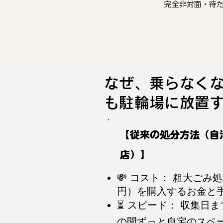
完全非対面・待
なぜ、乗らなく
も駐輪場に放置
【従来の処分方法（自
店）】
💸 コスト： 粗大ごみ処
円）を購入するお金と
⏳ スピード： 収集日ま
の間ずっと自宅のスペ