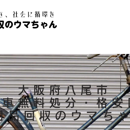
白を、社会に循環を
収のウマちゃん
大阪府八尾市
転車無料処分・格安
不用品回収のウマち