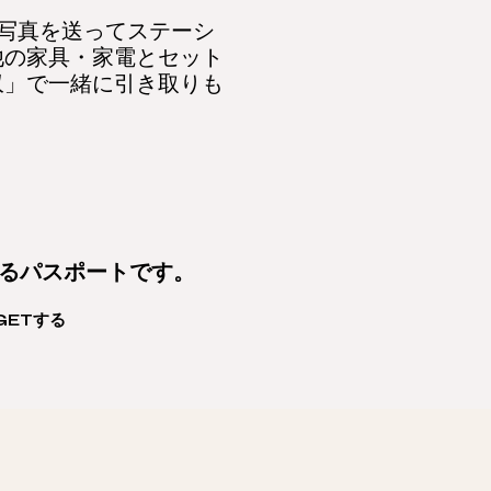
！
に写真を送ってステーシ
他の家具・家電とセット
収」で一緒に引き取りも
守るパスポートです。
GETする
す。