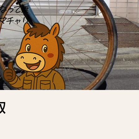
なって乗
マチャリ
収