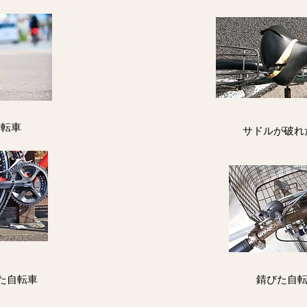
自転車
サドルが破れ
た自転車
錆びた自