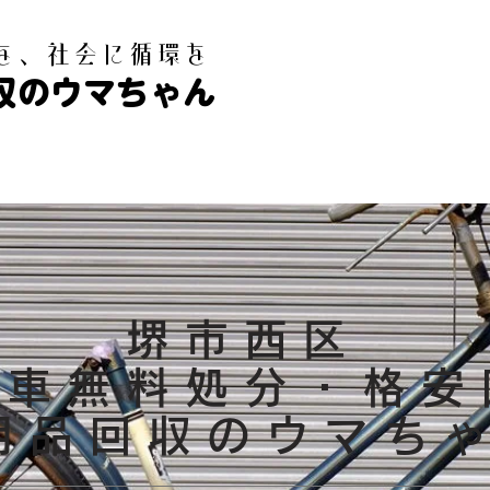
白を、社会に循環を
収のウマちゃん
堺市西区
転車無料処分・格安
不用品回収のウマち