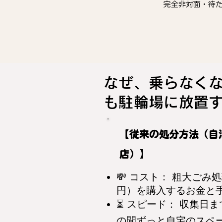
完全非対面・待
なぜ、乗らなく
も駐輪場に放置
【従来の処分方法（自
店）】
💸 コスト： 粗大ごみ処
円）を購入するお金と
⏳ スピード： 収集日ま
の間ずっと自宅のスペ