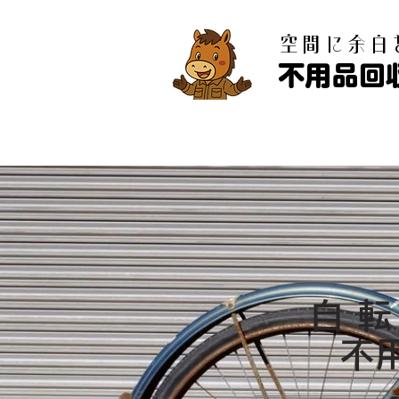
​空間に余
不用品回
自
​