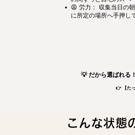
😩 労力： 収集当日
に所定の場所へ手押し
💡 だから選ばれ
👉 【
こんな状態