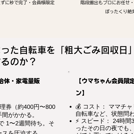
たずに秒で完了・会員様限定
階段搬出もプロにお任せ
ぼったくり絶
なった自転車を「粗大ごみ回収日
するのか？
治体・家電量販
【ウマちゃん会員限
ン】
💰 コスト： ママチ
理券（約400円〜800
自転車など、状態問わ
手間がかかる。
⚡ スピード： 24時
で 1〜2週間待ち。そ
ったその日の夜でも
ースを圧迫する。