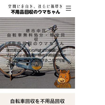
​空間に余白を、社会に循環を
不用品回収のウマちゃん
堺市中区
自転車無料処分・格安回
収
​不用品回収のウマちゃん
深井周辺。中区の戸建ての物置に眠っ
ている古い自転車。他の不用品回収の
ついでに、格安で処分することが可能
です。
自転車回収を不用品回収