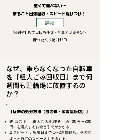
重くて運べない…
まるごと出張回収・スピード駆けつけ！
詳細
階段搬出もプロにお任せ・写真で明朗査定・
ぼったくり絶対ゼロ
なぜ、乗らなくなった自転車
を「粗大ごみ回収日」まで何
週間も駐輪場に放置するの
か？
【従来の処分方法（自治体・家電量販店）】
💸 コスト： 粗大ごみ処理券（約400円〜800
円）を購入するお金と手間がかかる。
⏳ スピード： 収集日まで 1〜2週間待ち。その間
ずっと自宅のスペースを圧迫する。