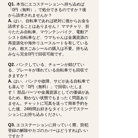
Q1.
本当にエコステーションへ持ち込めば
「0円（無料）」で処分できるのですか？後
から請求されませんか？
A.
はい、自転車であれば絶対に後からお金を
請求することはありません！ ママチャリ、折
りたたみ自転車、マウンテンバイク、電動ア
シスト自転車など、ウマちゃんは金属資源の
再資源化や海外リユースルートを有している
ため、粗大ごみシールの購入は不要。持ち込
みなら完全0円で回収可能です。
Q2.
パンクしている、チェーンが錆びてい
る、ブレーキが壊れている自転車でも回収で
きますか？
A.
はい、パンクや故障、サビがある自転車で
も喜んで「0円（無料）」で回収いたしま
す！ 部品パーツや金属資源としての価値があ
るため、動かない状態でもまったく問題あり
ません。チャットに写真を送って簡単予約を
した後、24時間お好きなタイミングでステー
ションにお持ち込みください。
Q3.
エコステーションに持っていく際、防犯
登録の解除やカゴのカバーはどうすればいい
ですか？