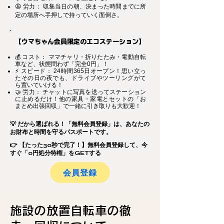
😩 労力： 収集当日の朝、決まった時間までに所
定の場所へ手押しで持っていく面倒さ。
【ウマちゃん会員限定のエコステーション】
💰 コスト： ママチャリ・折りたたみ・電動自転
車など、状態問わず「完全0円」！
⚡ スピード： 24時間365日オープン！思い立っ
たその日の夜でも、ドライブやツーリングがて
ら置いていける！
🤝 労力： チャットに写真を送ってステーション
に止めるだけ！他の家具・家電とセットの「お
まとめ出張回収」で一緒に引き取りも大歓迎！
💡 だから選ばれる！「無料会員登録」は、あなたの
お財布と時間を守るパスポートです。
👉 【たった30秒で完了！】無料会員登録して、今
すぐ「0円処分特権」をGETする
会員登録
施設の放置自転車の徹