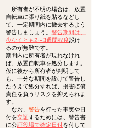
所有者が不明の場合は、放置
自転車に張り紙を貼るなどし
て、一定期間内に撤去するよう
警告しましょう。
警告期間は、
少なくとも2～3週間程度
設け
るのが無難です。
期間内に所有者が現れなけれ
ば、放置自転車を処分します。
仮に後から所有者が判明して
も、十分な期間を設けて警告し
たうえで処分すれば、損害賠償
責任を負うリスクを抑えられま
す。
なお、
警告
を行った事実や日
付を
立証
するためには、警告書
に公
証役場で確定日付
を付して