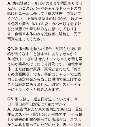
A.
防犯登録シールはそのままで問題ありませ
んが、カゴのカバーやチャイルドシートの雨
除けビニールは外して「裸の状態」で置いて
ください！ 不法投棄防止の観点から、段ボー
ル包装や前カゴのゴミ袋・カバー類は必ず外
した状態での持ち込みをお願いしておりま
す。自転車本体のみを定位置に駐輪し、完了
写真を送ってください。
Q4.
出張回収を頼んだ場合、見積もり後に価
格が高くなることは本当にありませんか？
A.
絶対にございません！ウマちゃんが最も嫌
うのが業界のぼったくり行為です。 自転車単
体、または他の家具・家電と合わせた「おま
とめ出張回収」でも、事前にチャットでご案
内した確定料金から当日に現地で値上げする
ことは絶対にありません。誠実・スピーディ
ーにトラックへと積み込みます。
Q5.
引っ越し・退去日が迫っています。今
日・明日の即日対応は可能ですか？
A.
大阪市内および東大阪周辺であれば、最短
即日のスピード駆けつけが可能です！ 引っ越
しや退去の期限が迫っている場合は、スマホ
から写真を送っていただいた後、吸い上げ底