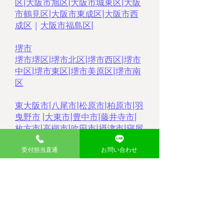
区
|
大阪市旭区
|
大阪市城東区
|
大阪
市鶴見区
|
大阪市東成区
|
大阪市西
成区
｜
大阪市福島区
|
堺市
堺市堺区
|
堺市北区
|
堺市西区
|
堺市
中区
|
堺市東区
|
堺市美原区
|
堺市南
区
東大阪市
|
八尾市
|
松原市
|
柏原市
|
羽
曳野市
|
大東市
|
豊中市
|
藤井寺市
|
枚方市
|
高槻市
|
吹田市
|
摂津市
|
寝屋
川市
|
門真市
|
茨木市
|
受付担当直通
お問い合わせ
大分県
​中津市