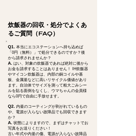
炊飯器の回収・処分でよくあ
るご質問（FAQ）
Q1.
本当にエコステーションへ持ち込めば
「0円（無料）」で処分できるのですか？後
から請求されませんか？
A.
はい、対象の炊飯器であれば絶対に後から
お金を請求することはありません！ IH炊飯器
やマイコン炊飯器は、内部の銅コイルや基
板、金属釜などに高いリサイクル価値があり
ます。自治体でサイズを測って粗大ごみシー
ルを貼る面倒をなくし、ウマちゃんの会員様
なら0円で自由に手放せます。
Q2.
内釜のコーティングが剥がれているもの
や、電源が入らない故障品でも回収できます
か？
A.
状態によりますので、まずはチャットでお
写真をお送りください！
古い年式や内釜の傷、電源が入らない故障品