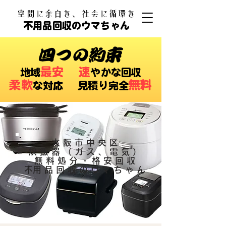
​空間に余白を、社会に循環を
不用品回収のウマちゃん
四つの約束
最安
速
​地域
やかな回収
柔軟
無料
な対応 ​見積り完全
大阪市中央区
炊飯器（ガス、電気）
無料処分・格安回収
​不用品回収のウマちゃん