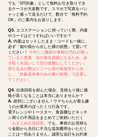
でも「0円対象」として無料お引き取りでき
るケースが大多数です。スマホで写真をパシ
ャッと撮って送るだけで、数分で「無料予約
OK」のご案内をお送りします。
Q3.
エコステーションに持っていく際、内釜
やコードはどうすればいいですか？
A.
内釜はセットしたまま・コードも一緒に、
必ず「箱や袋から出した裸の状態」で置いて
ください！
※中にご飯粒や食材の汚れが残っ
ていると悪臭・虫の発生原因になるため、必
ず軽く水洗いして空の状態にしてください。
持ち込みの際はビニール袋や紙袋等から出
し、「炊飯器本体のみの裸の状態」で設置し
てください。
Q4.
出張回収を頼んだ場合、見積もり後に価
格が高くなることは本当にありませんか？
A.
絶対にございません！ウマちゃんが最も嫌
うのが業界のぼったくり行為です。
電子レンジやトースター、食器棚などキッチ
ン周りの不用品をまとめてご依頼いただく
「おまとめ出張回収」
でも、事前のお見積も
り金額から当日に不当な追加費用をいただく
ことは一切ありません。誠実な会計をお約束