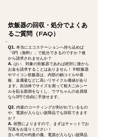
炊飯器の回収・処分でよくあ
るご質問（FAQ）
Q1.
本当にエコステーションへ持ち込めば
「0円（無料）」で処分できるのですか？後
から請求されませんか？
A.
はい、対象の炊飯器であれば絶対に後から
お金を請求することはありません！ IH炊飯器
やマイコン炊飯器は、内部の銅コイルや基
板、金属釜などに高いリサイクル価値があり
ます。自治体でサイズを測って粗大ごみシー
ルを貼る面倒をなくし、ウマちゃんの会員様
なら0円で自由に手放せます。
Q2.
内釜のコーティングが剥がれているもの
や、電源が入らない故障品でも回収できます
か？
A.
状態によりますので、まずはチャットでお
写真をお送りください！
古い年式や内釜の傷、電源が入らない故障品