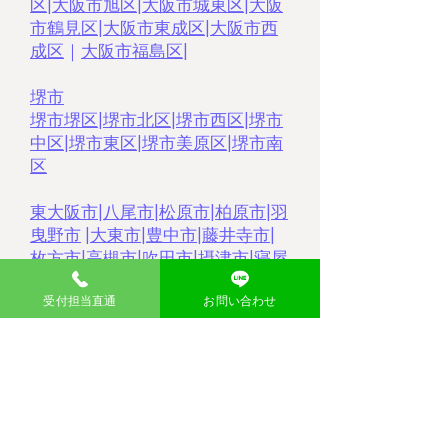
区
|
大阪市旭区
|
大阪市城東区
|
大阪
市鶴見区
|
大阪市東成区
|
大阪市西
成区
｜
大阪市福島区
|
堺市
堺市堺区
|
堺市北区
|
堺市西区
|
堺市
中区
|
堺市東区
|
堺市美原区
|
堺市南
区
東大阪市
|
八尾市
|
松原市
|
柏原市
|
羽
曳野市
|
大東市
|
豊中市
|
藤井寺市
|
枚方市
|
高槻市
|
吹田市
|
摂津市
|
寝屋
川市
|
門真市
|
茨木市
|
受付担当直通
お問い合わせ
大分県
​中津市