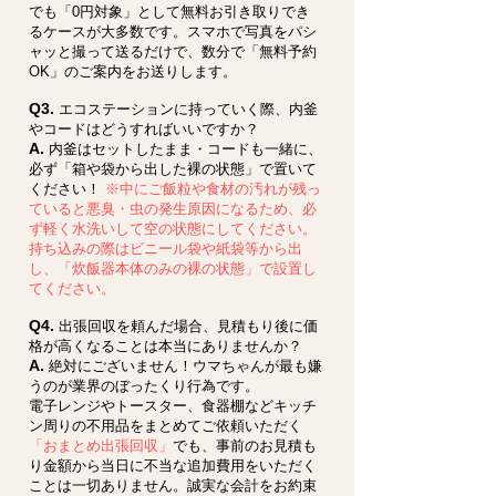
でも「0円対象」として無料お引き取りでき
るケースが大多数です。スマホで写真をパシ
ャッと撮って送るだけで、数分で「無料予約
OK」のご案内をお送りします。
Q3.
エコステーションに持っていく際、内釜
やコードはどうすればいいですか？
A.
内釜はセットしたまま・コードも一緒に、
必ず「箱や袋から出した裸の状態」で置いて
ください！
※中にご飯粒や食材の汚れが残っ
ていると悪臭・虫の発生原因になるため、必
ず軽く水洗いして空の状態にしてください。
持ち込みの際はビニール袋や紙袋等から出
し、「炊飯器本体のみの裸の状態」で設置し
てください。
Q4.
出張回収を頼んだ場合、見積もり後に価
格が高くなることは本当にありませんか？
A.
絶対にございません！ウマちゃんが最も嫌
うのが業界のぼったくり行為です。
電子レンジやトースター、食器棚などキッチ
ン周りの不用品をまとめてご依頼いただく
「おまとめ出張回収」
でも、事前のお見積も
り金額から当日に不当な追加費用をいただく
ことは一切ありません。誠実な会計をお約束