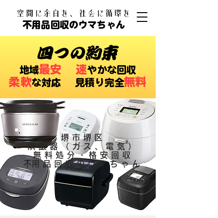
​空間に余白を、社会に循環を
不用品回収のウマちゃん
四つの約束
最安
速
​地域
やかな回収
柔軟
無料
な対応 ​見積り完全
堺市堺区
炊飯器（ガス、電気）
無料処分・格安回収
​不用品回収のウマちゃん