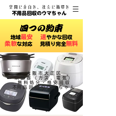
​空間に余白を、社会に循環を
不用品回収のウマちゃん
四つの約束
最安
速
​地域
やかな回収
柔軟
無料
な対応 ​見積り完全
大阪市大正区
炊飯器（ガス、電気）
無料処分・格安回収
​不用品回収のウマちゃん