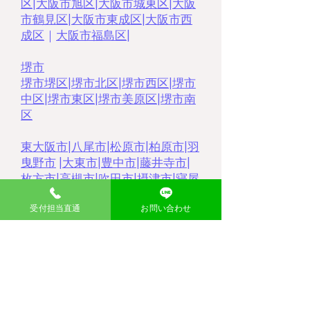
区
|
大阪市旭区
|
大阪市城東区
|
大阪
市鶴見区
|
大阪市東成区
|
大阪市西
成区
｜
大阪市福島区
|
堺市
堺市堺区
|
堺市北区
|
堺市西区
|
堺市
中区
|
堺市東区
|
堺市美原区
|
堺市南
区
東大阪市
|
八尾市
|
松原市
|
柏原市
|
羽
曳野市
|
大東市
|
豊中市
|
藤井寺市
|
枚方市
|
高槻市
|
吹田市
|
摂津市
|
寝屋
川市
|
門真市
|
茨木市
|
受付担当直通
お問い合わせ
大分県
​中津市