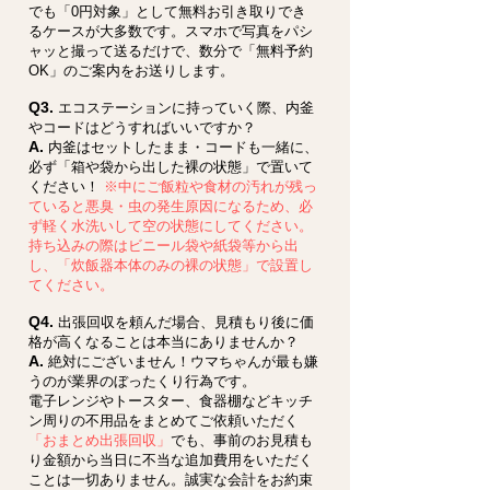
でも「0円対象」として無料お引き取りでき
るケースが大多数です。スマホで写真をパシ
ャッと撮って送るだけで、数分で「無料予約
OK」のご案内をお送りします。
Q3.
エコステーションに持っていく際、内釜
やコードはどうすればいいですか？
A.
内釜はセットしたまま・コードも一緒に、
必ず「箱や袋から出した裸の状態」で置いて
ください！
※中にご飯粒や食材の汚れが残っ
ていると悪臭・虫の発生原因になるため、必
ず軽く水洗いして空の状態にしてください。
持ち込みの際はビニール袋や紙袋等から出
し、「炊飯器本体のみの裸の状態」で設置し
てください。
Q4.
出張回収を頼んだ場合、見積もり後に価
格が高くなることは本当にありませんか？
A.
絶対にございません！ウマちゃんが最も嫌
うのが業界のぼったくり行為です。
電子レンジやトースター、食器棚などキッチ
ン周りの不用品をまとめてご依頼いただく
「おまとめ出張回収」
でも、事前のお見積も
り金額から当日に不当な追加費用をいただく
ことは一切ありません。誠実な会計をお約束