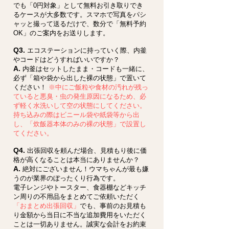
でも「0円対象」として無料お引き取りでき
るケースが大多数です。スマホで写真をパシ
ャッと撮って送るだけで、数分で「無料予約
OK」のご案内をお送りします。
Q3.
エコステーションに持っていく際、内釜
やコードはどうすればいいですか？
A.
内釜はセットしたまま・コードも一緒に、
必ず「箱や袋から出した裸の状態」で置いて
ください！
※中にご飯粒や食材の汚れが残っ
ていると悪臭・虫の発生原因になるため、必
ず軽く水洗いして空の状態にしてください。
持ち込みの際はビニール袋や紙袋等から出
し、「炊飯器本体のみの裸の状態」で設置し
てください。
Q4.
出張回収を頼んだ場合、見積もり後に価
格が高くなることは本当にありませんか？
A.
絶対にございません！ウマちゃんが最も嫌
うのが業界のぼったくり行為です。
電子レンジやトースター、食器棚などキッチ
ン周りの不用品をまとめてご依頼いただく
「おまとめ出張回収」
でも、事前のお見積も
り金額から当日に不当な追加費用をいただく
ことは一切ありません。誠実な会計をお約束