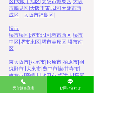
区
|
大阪市旭区
|
大阪市城東区
|
大阪
市鶴見区
|
大阪市東成区
|
大阪市西
成区
｜
大阪市福島区
|
堺市
堺市堺区
|
堺市北区
|
堺市西区
|
堺市
中区
|
堺市東区
|
堺市美原区
|
堺市南
区
東大阪市
|
八尾市
|
松原市
|
柏原市
|
羽
曳野市
|
大東市
|
豊中市
|
藤井寺市
|
枚方市
|
高槻市
|
吹田市
|
摂津市
|
寝屋
川市
|
門真市
|
茨木市
|
受付担当直通
お問い合わせ
大分県
​中津市