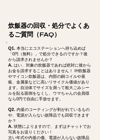
炊飯器の回収・処分でよくあ
るご質問（FAQ）
Q1.
本当にエコステーションへ持ち込めば
「0円（無料）」で処分できるのですか？後
から請求されませんか？
A.
はい、対象の炊飯器であれば絶対に後から
お金を請求することはありません！ IH炊飯器
やマイコン炊飯器は、内部の銅コイルや基
板、金属釜などに高いリサイクル価値があり
ます。自治体でサイズを測って粗大ごみシー
ルを貼る面倒をなくし、ウマちゃんの会員様
なら0円で自由に手放せます。
Q2.
内釜のコーティングが剥がれているもの
や、電源が入らない故障品でも回収できます
か？
A.
状態によりますので、まずはチャットでお
写真をお送りください！
古い年式や内釜の傷、電源が入らない故障品