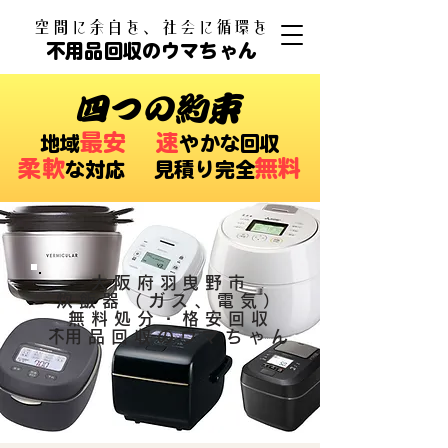
​空間に余白を、社会に循環を
不用品回収のウマちゃん
四つの約束
最安
速
​地域
やかな回収
柔軟
無料
な対応 ​見積り完全
大阪府羽曳野市
炊飯器（ガス、電気）
無料処分・格安回収
​不用品回収のウマちゃん