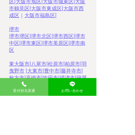
区
|
大阪市旭区
|
大阪市城東区
|
大阪
市鶴見区
|
大阪市東成区
|
大阪市西
成区
｜
大阪市福島区
|
堺市
堺市堺区
|
堺市北区
|
堺市西区
|
堺市
中区
|
堺市東区
|
堺市美原区
|
堺市南
区
東大阪市
|
八尾市
|
松原市
|
柏原市
|
羽
曳野市
|
大東市
|
豊中市
|
藤井寺市
|
枚方市
|
高槻市
|
吹田市
|
摂津市
|
寝屋
川市
|
門真市
|
茨木市
|
受付担当直通
お問い合わせ
大分県
​中津市