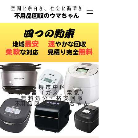
​空間に余白を、社会に循環を
不用品回収のウマちゃん
四つの約束
最安
速
​地域
やかな回収
柔軟
無料
な対応 ​見積り完全
堺市中区
炊飯器（ガス、電気）
無料処分・格安回収
​不用品回収のウマちゃん