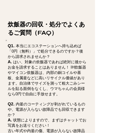
炊飯器の回収・処分でよくあ
るご質問（FAQ）
Q1.
本当にエコステーションへ持ち込めば
「0円（無料）」で処分できるのですか？後
から請求されませんか？
A.
はい、対象の炊飯器であれば絶対に後から
お金を請求することはありません！ IH炊飯器
やマイコン炊飯器は、内部の銅コイルや基
板、金属釜などに高いリサイクル価値があり
ます。自治体でサイズを測って粗大ごみシー
ルを貼る面倒をなくし、ウマちゃんの会員様
なら0円で自由に手放せます。
Q2.
内釜のコーティングが剥がれているもの
や、電源が入らない故障品でも回収できます
か？
A.
状態によりますので、まずはチャットでお
写真をお送りください！
古い年式や内釜の傷、電源が入らない故障品