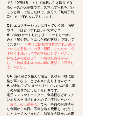
でも「0円対象」として無料お引き取りでき
るケースが大多数です。スマホで写真をパシ
ャッと撮って送るだけで、数分で「無料予約
OK」のご案内をお送りします。
Q3.
エコステーションに持っていく際、内釜
やコードはどうすればいいですか？
A.
内釜はセットしたまま・コードも一緒に、
必ず「箱や袋から出した裸の状態」で置いて
ください！
※中にご飯粒や食材の汚れが残っ
ていると悪臭・虫の発生原因になるため、必
ず軽く水洗いして空の状態にしてください。
持ち込みの際はビニール袋や紙袋等から出
し、「炊飯器本体のみの裸の状態」で設置し
てください。
Q4.
出張回収を頼んだ場合、見積もり後に価
格が高くなることは本当にありませんか？
A.
絶対にございません！ウマちゃんが最も嫌
うのが業界のぼったくり行為です。
電子レンジやトースター、食器棚などキッチ
ン周りの不用品をまとめてご依頼いただく
「おまとめ出張回収」
でも、事前のお見積も
り金額から当日に不当な追加費用をいただく
ことは一切ありません。誠実な会計をお約束