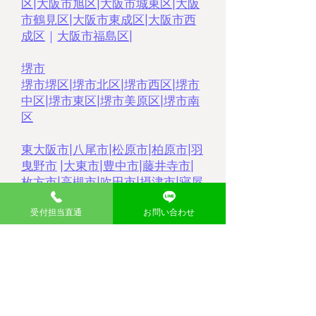
区
|
大阪市旭区
|
大阪市城東区
|
大阪
市鶴見区
|
大阪市東成区
|
大阪市西
成区
｜
大阪市福島区
|
堺市
堺市堺区
|
堺市北区
|
堺市西区
|
堺市
中区
|
堺市東区
|
堺市美原区
|
堺市南
区
東大阪市
|
八尾市
|
松原市
|
柏原市
|
羽
曳野市
|
大東市
|
豊中市
|
藤井寺市
|
枚方市
|
高槻市
|
吹田市
|
摂津市
|
寝屋
川市
|
門真市
|
茨木市
|
受付担当直通
お問い合わせ
大分県
​中津市