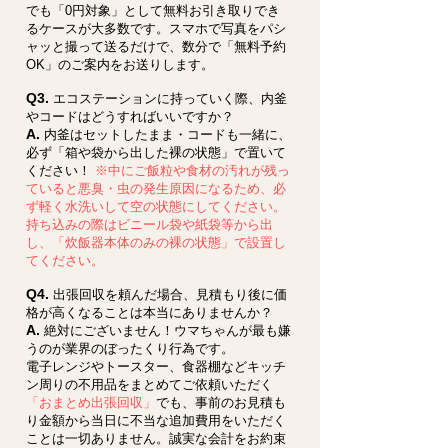
でも「0円対象」として無料お引き取りでき
るケースが大多数です。スマホで写真をパシ
ャッと撮って送るだけで、数分で「無料予約
OK」のご案内をお送りします。
Q3.
エコステーションに持っていく際、内釜
やコードはどうすればいいですか？
A.
内釜はセットしたまま・コードも一緒に、
必ず「箱や袋から出した裸の状態」で置いて
ください！
※中にご飯粒や食材の汚れが残っ
ていると悪臭・虫の発生原因になるため、必
ず軽く水洗いして空の状態にしてください。
持ち込みの際はビニール袋や紙袋等から出
し、「炊飯器本体のみの裸の状態」で設置し
てください。
Q4.
出張回収を頼んだ場合、見積もり後に価
格が高くなることは本当にありませんか？
A.
絶対にございません！ウマちゃんが最も嫌
うのが業界のぼったくり行為です。
電子レンジやトースター、食器棚などキッチ
ン周りの不用品をまとめてご依頼いただく
「おまとめ出張回収」
でも、事前のお見積も
り金額から当日に不当な追加費用をいただく
ことは一切ありません。誠実な会計をお約束