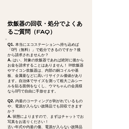
炊飯器の回収・処分でよくあ
るご質問（FAQ）
Q1.
本当にエコステーションへ持ち込めば
「0円（無料）」で処分できるのですか？後
から請求されませんか？
A.
はい、対象の炊飯器であれば絶対に後から
お金を請求することはありません！ IH炊飯器
やマイコン炊飯器は、内部の銅コイルや基
板、金属釜などに高いリサイクル価値があり
ます。自治体でサイズを測って粗大ごみシー
ルを貼る面倒をなくし、ウマちゃんの会員様
なら0円で自由に手放せます。
Q2.
内釜のコーティングが剥がれているもの
や、電源が入らない故障品でも回収できます
か？
A.
状態によりますので、まずはチャットでお
写真をお送りください！
古い年式や内釜の傷、電源が入らない故障品