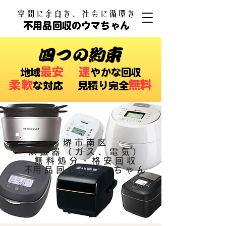
​空間に余白を、社会に循環を
不用品回収のウマちゃん
四つの約束
最安
速
​地域
やかな回収
柔軟
無料
な対応 ​見積り完全
堺市南区
炊飯器（ガス、電気）
無料処分・格安回収
​不用品回収のウマちゃん