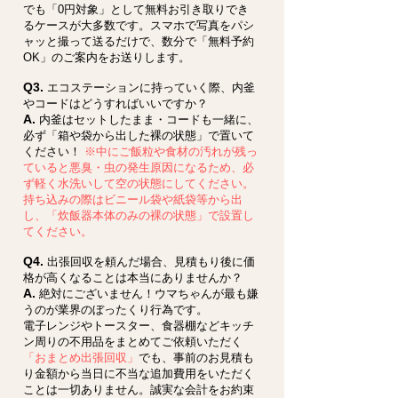
でも「0円対象」として無料お引き取りでき
るケースが大多数です。スマホで写真をパシ
ャッと撮って送るだけで、数分で「無料予約
OK」のご案内をお送りします。
Q3.
エコステーションに持っていく際、内釜
やコードはどうすればいいですか？
A.
内釜はセットしたまま・コードも一緒に、
必ず「箱や袋から出した裸の状態」で置いて
ください！
※中にご飯粒や食材の汚れが残っ
ていると悪臭・虫の発生原因になるため、必
ず軽く水洗いして空の状態にしてください。
持ち込みの際はビニール袋や紙袋等から出
し、「炊飯器本体のみの裸の状態」で設置し
てください。
Q4.
出張回収を頼んだ場合、見積もり後に価
格が高くなることは本当にありませんか？
A.
絶対にございません！ウマちゃんが最も嫌
うのが業界のぼったくり行為です。
電子レンジやトースター、食器棚などキッチ
ン周りの不用品をまとめてご依頼いただく
「おまとめ出張回収」
でも、事前のお見積も
り金額から当日に不当な追加費用をいただく
ことは一切ありません。誠実な会計をお約束