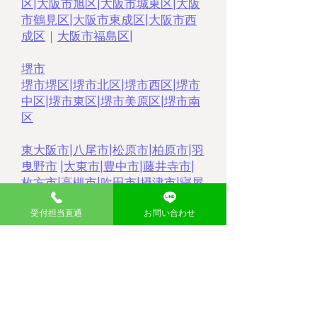
区
|
大阪市旭区
|
大阪市城東区
|
大阪
市鶴見区
|
大阪市東成区
|
大阪市西
成区
｜
大阪市福島区
|
堺市
堺市堺区
|
堺市北区
|
堺市西区
|
堺市
中区
|
堺市東区
|
堺市美原区
|
堺市南
区
東大阪市
|
八尾市
|
松原市
|
柏原市
|
羽
曳野市
|
大東市
|
豊中市
|
藤井寺市
|
枚方市
|
高槻市
|
吹田市
|
摂津市
|
寝屋
川市
|
門真市
|
茨木市
|
受付担当直通
お問い合わせ
大分県
​中津市