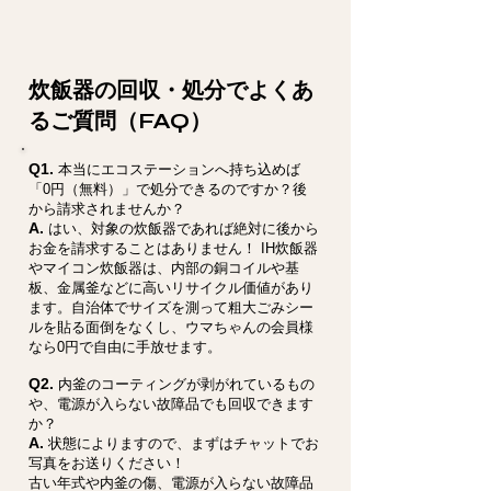
炊飯器の回収・処分でよくあ
るご質問（FAQ）
Q1.
本当にエコステーションへ持ち込めば
「0円（無料）」で処分できるのですか？後
から請求されませんか？
A.
はい、対象の炊飯器であれば絶対に後から
お金を請求することはありません！ IH炊飯器
やマイコン炊飯器は、内部の銅コイルや基
板、金属釜などに高いリサイクル価値があり
ます。自治体でサイズを測って粗大ごみシー
ルを貼る面倒をなくし、ウマちゃんの会員様
なら0円で自由に手放せます。
Q2.
内釜のコーティングが剥がれているもの
や、電源が入らない故障品でも回収できます
か？
A.
状態によりますので、まずはチャットでお
写真をお送りください！
古い年式や内釜の傷、電源が入らない故障品